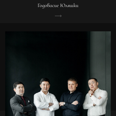
Годовасие Юляшки