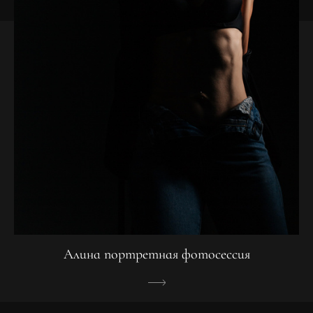
Алина портретная фотосессия