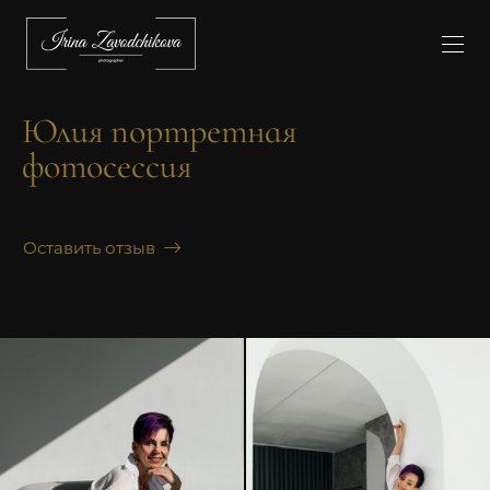
Юлия портретная
фотосессия
Оставить отзыв