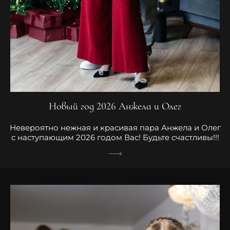
Новый год 2026 Анжела и Олег
Невероятно нежная и красивая пара Анжела и Олег
с наступающим 2026 годом Вас! Будьте счастливы!!!