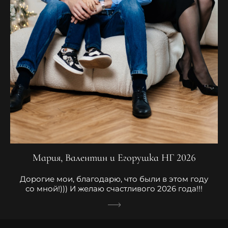
Мария, Валентин и Егорушка НГ 2026
Дорогие мои, благодарю, что были в этом году
со мной!))) И желаю счастливого 2026 года!!!