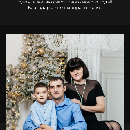
годом, и желаю счастливого нового года!!!
Благодарю, что выбирали меня...