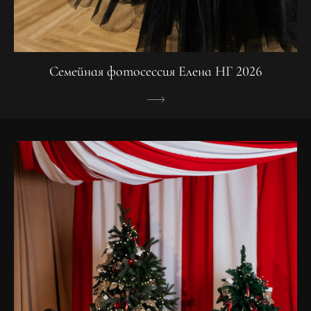
Семейная фотосессия Елена НГ 2026