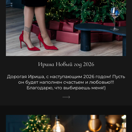
Ирина Новый год 2026
Дорогая Ириша, с наступающим 2026 годом! Пусть
он будет наполнен счастьем и любовью!!!
Благодарю, что выбираешь меня!)